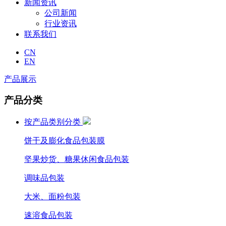
新闻资讯
公司新闻
行业资讯
联系我们
CN
EN
产品展示
产品分类
按产品类别分类
饼干及膨化食品包装膜
坚果炒货、糖果休闲食品包装
调味品包装
大米、面粉包装
速溶食品包装