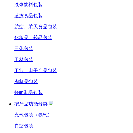
液体饮料包装
速冻食品包装
航空、航天食品包装
化妆品、药品包装
日化包装
卫材包装
工业、电子产品包装
肉制品包装
酱卤制品包装
按产品功能分类
充气包装（氮气）
真空包装