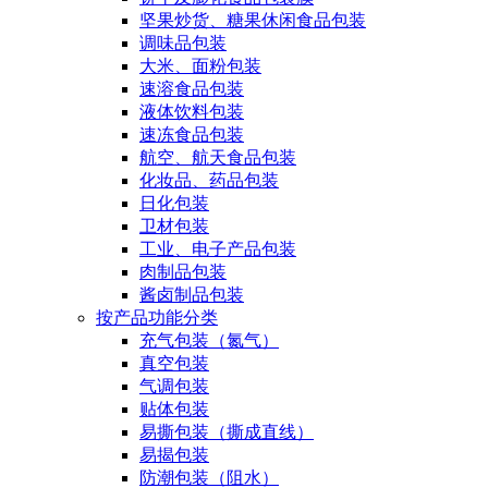
坚果炒货、糖果休闲食品包装
调味品包装
大米、面粉包装
速溶食品包装
液体饮料包装
速冻食品包装
航空、航天食品包装
化妆品、药品包装
日化包装
卫材包装
工业、电子产品包装
肉制品包装
酱卤制品包装
按产品功能分类
充气包装（氮气）
真空包装
气调包装
贴体包装
易撕包装（撕成直线）
易揭包装
防潮包装（阻水）