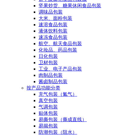
坚果炒货、糖果休闲食品包装
调味品包装
大米、面粉包装
速溶食品包装
液体饮料包装
速冻食品包装
航空、航天食品包装
化妆品、药品包装
日化包装
卫材包装
工业、电子产品包装
肉制品包装
酱卤制品包装
按产品功能分类
充气包装（氮气）
真空包装
气调包装
贴体包装
易撕包装（撕成直线）
易揭包装
防潮包装（阻水）