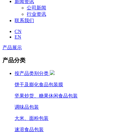
新闻资讯
公司新闻
行业资讯
联系我们
CN
EN
产品展示
产品分类
按产品类别分类
饼干及膨化食品包装膜
坚果炒货、糖果休闲食品包装
调味品包装
大米、面粉包装
速溶食品包装