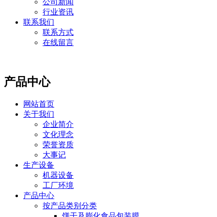
公司新闻
行业资讯
联系我们
联系方式
在线留言
产品中心
网站首页
关于我们
企业简介
文化理念
荣誉资质
大事记
生产设备
机器设备
工厂环境
产品中心
按产品类别分类
饼干及膨化食品包装膜